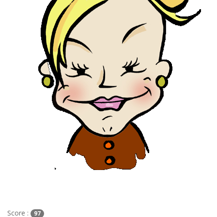
Score :
97