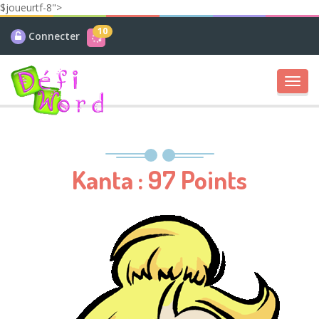
$joueurtf-8">
10
Connecter
Toggl
navig
Kanta : 97 Points