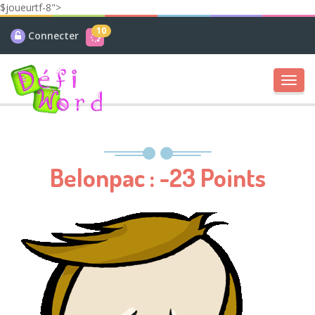
$joueurtf-8">
10
Connecter
Toggl
navig
Belonpac : -23 Points