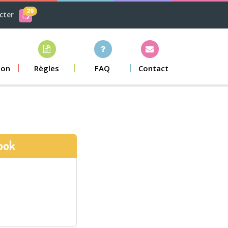
29
cter
ion
Règles
FAQ
Contact
ook