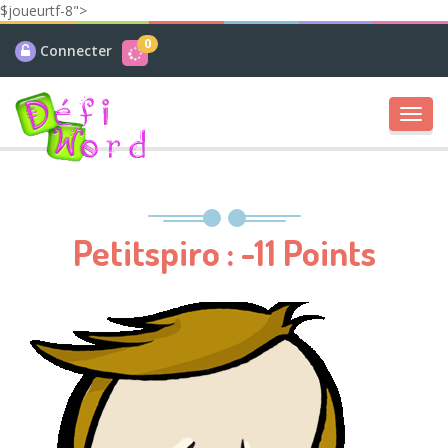
$joueurtf-8">
0
Connecter
Toggl
navig
Petitspiro : -11 Points