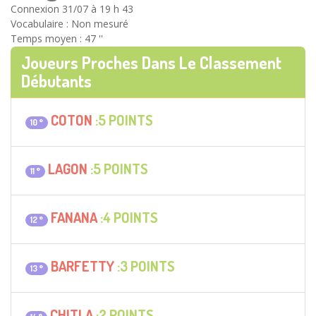
Connexion 31/07 à 19 h 43
Vocabulaire : Non mesuré
Temps moyen : 47 ''
Joueurs Proches Dans Le Classement
Débutants
COTON
:5 POINTS
10 °
LAGON
:5 POINTS
11 °
FANANA
:4 POINTS
12 °
BARFETTY
:3 POINTS
13 °
CHITLA
:2 POINTS