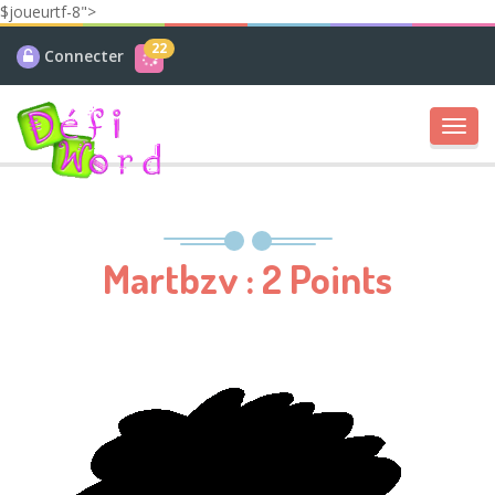
$joueurtf-8">
22
Connecter
Toggl
navig
Martbzv : 2 Points