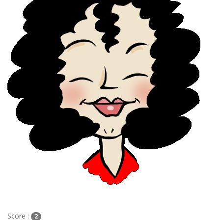
Score :
2