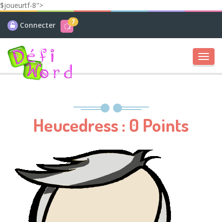
$joueurtf-8">
7
Connecter
Toggl
navig
Heucedress : 0 Points