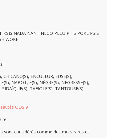
FF KSIS NADA NANT NEGO PECU PHIS POKE PSIS
ESH WOKE
s !
(S), CHICANO(S), ENCULEUR, EUSE(S),
(S), NABOT, E(S), NÈGRE(S), NÉGRESSE(S),
, SIDAÏQUE(S), TAFIOLE(S), TANTOUSE(S),
eautés ODS 9
ire.
r ils sont considérés comme des mots rares et