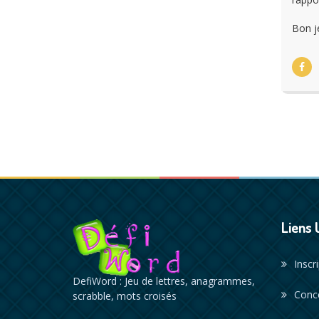
Bon j
Liens 
Inscr
DefiWord : Jeu de lettres, anagrammes,
Conc
scrabble, mots croisés