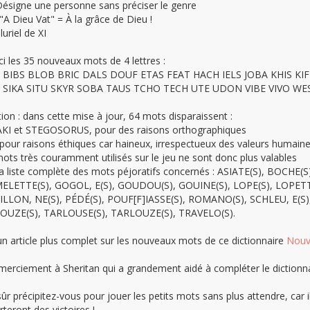
 Désigne une personne sans préciser le genre
"A Dieu Vat" = À la grâce de Dieu !
pluriel de XI
ci les 35 nouveaux mots de 4 lettres :
 BIBS BLOB BRIC DALS DOUF ETAS FEAT HACH IELS JOBA KHIS KI
 SIKA SITU SKYR SOBA TAUS TCHO TECH UTE UDON VIBE VIVO W
ion : dans cette mise à jour, 64 mots disparaissent :
KI et STEGOSORUS, pour des raisons orthographiques
 pour raisons éthiques car haineux, irrespectueux des valeurs humaine
ots très couramment utilisés sur le jeu ne sont donc plus valables
 la liste complète des mots péjoratifs concernés : ASIATE(S), BOCHE
LETTE(S), GOGOL, E(S), GOUDOU(S), GOUINE(S), LOPE(S), LOPETTE
LLON, NE(S), PÉDÉ(S), POUF[F]IASSE(S), ROMANO(S), SCHLEU, E(S)
UZE(S), TARLOUSE(S), TARLOUZE(S), TRAVELO(S).
 un article plus complet sur les nouveaux mots de ce dictionnaire
Nouv
merciement à Sheritan qui a grandement aidé à compléter le dictionna
sûr précipitez-vous pour jouer les petits mots sans plus attendre, ca
teront des victoires !