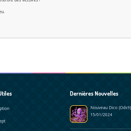
eu.
Utiles
Dernières Nouvelles
Nouveau Dico (ods9)
iption
15/01/2024
ept