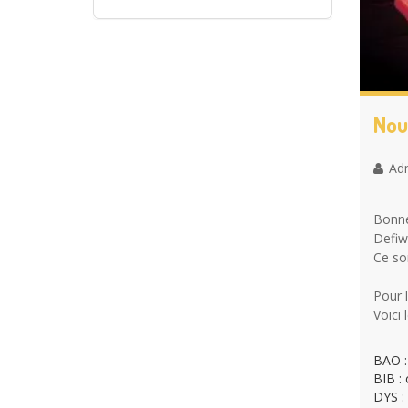
Nou
Ad
Bonne
Defiwo
Ce so
Pour l
Voici 
BAO : 
BIB :
DYS :