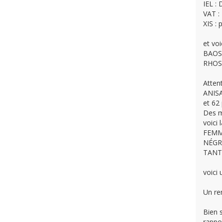
IEL :
VAT : 
XIS : 
et voi
BAOS
RHOS
Attent
ANISA
et 62
Des m
voici
FEMME
NÉGRI
TANTO
voici
Un re
Bien 
rappor